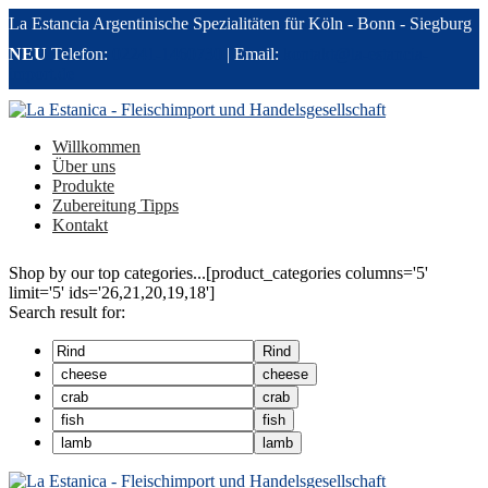
La Estancia Argentinische Spezialitäten für Köln - Bonn - Siegburg
NEU
Telefon:
02241-1460730
| Email:
kontakt@la-estancia-
import.de
Willkommen
Über uns
Produkte
Zubereitung Tipps
Kontakt
Shop by our top categories...
[product_categories columns='5'
limit='5' ids='26,21,20,19,18']
Search result for:
Rind
cheese
crab
fish
lamb