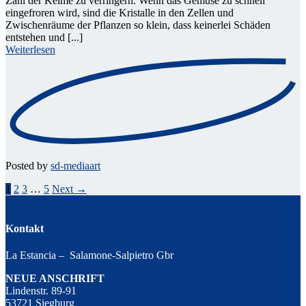
Zahl der Keime zu verringern. Wenn das Gemüse zu schnell
eingefroren wird, sind die Kristalle in den Zellen und
Zwischenräume der Pflanzen so klein, dass keinerlei Schäden
entstehen und [...]
Weiterlesen
Posted by
sd-mediaart
Seitennummerierung
1
2
3
…
5
Next →
der
Beiträge
Kontakt
La Estancia – Salamone-Salpietro Gbr
NEUE ANSCHRIFT
Lindenstr. 89-91
53721 Siegburg