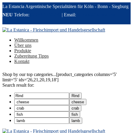
La Estancia Argentinische Spezialitäten für Köln - Bonn - Siegburg
NEU
Telefon:
02241-1460730
| Email:
kontakt@la-estancia-
import.de
Willkommen
Über uns
Produkte
Zubereitung Tipps
Kontakt
Shop by our top categories...
[product_categories columns='5'
limit='5' ids='26,21,20,19,18']
Search result for:
Rind
cheese
crab
fish
lamb