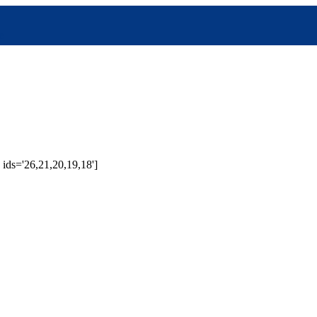
e
 ids='26,21,20,19,18']