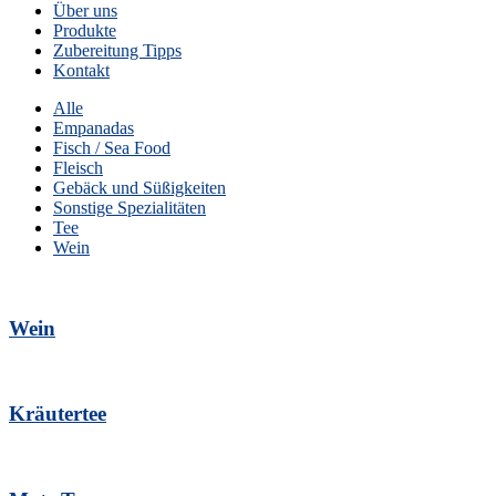
Über uns
Produkte
Zubereitung Tipps
Kontakt
Alle
Empanadas
Fisch / Sea Food
Fleisch
Gebäck und Süßigkeiten
Sonstige Spezialitäten
Tee
Wein
Wein
Kräutertee