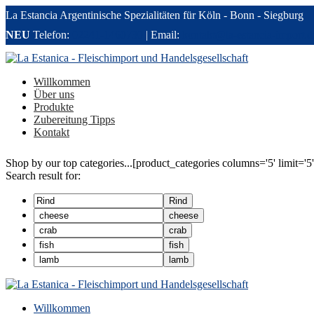
La Estancia Argentinische Spezialitäten für Köln - Bonn - Siegburg
NEU
Telefon:
02241-1460730
| Email:
kontakt@la-estancia-import.d
Willkommen
Über uns
Produkte
Zubereitung Tipps
Kontakt
Shop by our top categories...
[product_categories columns='5' limit='5'
Search result for:
Rind
cheese
crab
fish
lamb
Willkommen