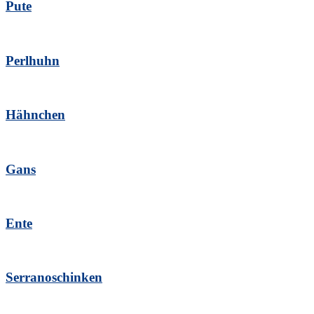
Pute
Perlhuhn
Hähnchen
Gans
Ente
Serranoschinken